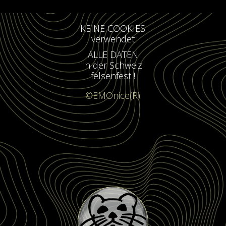
KEINE COOKIES
verwendet
ALLE DATEN
in der Schweiz
felsenfest !
©EMOnice(R)